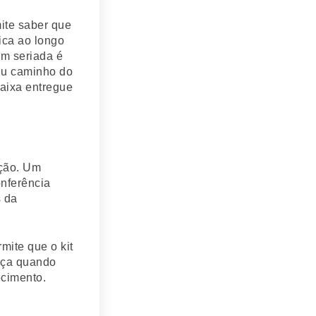
mite saber que
ica ao longo
em seriada é
eu caminho do
caixa entregue
ação. Um
nferência
 da
mite que o kit
ança quando
cimento.