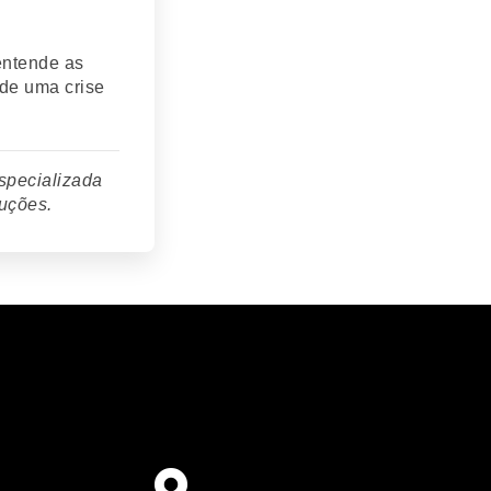
entende as
 de uma crise
specializada
luções.