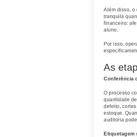
Além disso, o 
tranquila qua
financeiro: af
aluno.
Por isso, ope
especificament
As etap
Conferência 
O processo co
quantidade de
defeito, corte
estoque. Quan
auditoria pode
Etiquetagem s