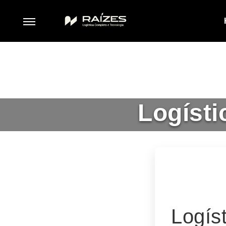
Logísti
Logís