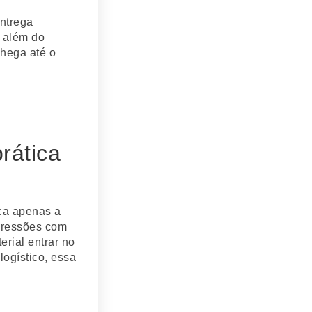
entrega
i além do
chega até o
rática
ca apenas a
mpressões com
erial entrar no
ogístico, essa