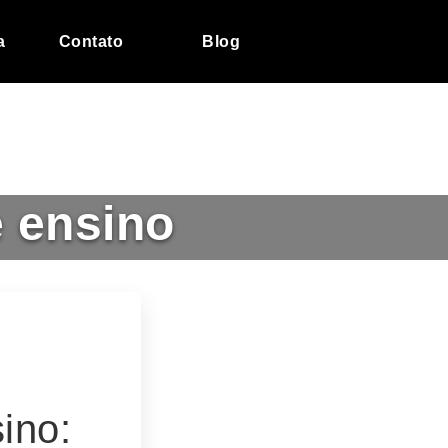
a
Contato
Blog
e ensino
ino: