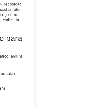
m, reposição
escolas, além
rigir erros
pecializada
co para
ático, alguns
 escolar
tem