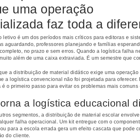
ue uma operação
alizada faz toda a difer
o letivo é um dos períodos mais críticos para editoras e sis
as aguardando, professores planejando e famílias esperando
ompleto, no prazo e sem erros. Quando a logística falha n
 muito além de uma caixa extraviada. É um semestre que c
que a distribuição de material didático exige uma operação
e a logística convencional não foi projetada para oferecer.
 é o primeiro passo para evitar os problemas mais comuns 
orna a logística educacional d
utros segmentos, a distribuição de material escolar envolve
alquer falha operacional. Um kit entregue com o component
a ou para a escola errada gera um efeito cascata que pode 
o do cliente.