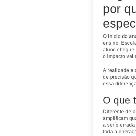
por q
especi
O início do an
ensino. Escol
aluno chegue c
o impacto vai
A realidade é 
de precisão qu
essa diferença
O que t
Diferente de o
amplificam qu
a série errad
toda a operaçã