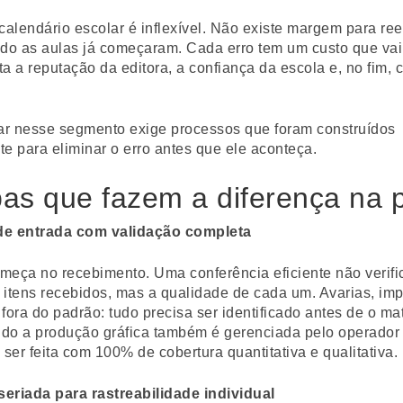
calendário escolar é inflexível. Não existe margem para re
ndo as aulas já começaram. Cada erro tem um custo que va
eta a reputação da editora, a confiança da escola e, no fim, 
rar nesse segmento exige processos que foram construídos
e para eliminar o erro antes que ele aconteça.
as que fazem a diferença na p
de entrada com validação completa
meça no recebimento. Uma conferência eficiente não verifi
 itens recebidos, mas a qualidade de cada um. Avarias, i
s fora do padrão: tudo precisa ser identificado antes de o mat
do a produção gráfica também é gerenciada pelo operador l
 ser feita com 100% de cobertura quantitativa e qualitativa.
eriada para rastreabilidade individual