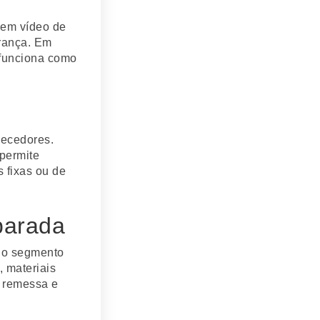
 em vídeo de
rança. Em
 funciona como
necedores.
 permite
 fixas ou de
parada
a o segmento
, materiais
a remessa e