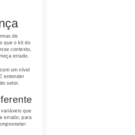
ença
temas de
 que o kit do
esse contexto,
omeça errado.
 com um nível
 E entender
do setor.
iferente
 variáveis que
e errado, para
comprometer