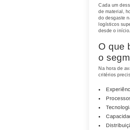
Cada um desse
de material, h
do desgaste na
logísticos sup
desde o início
O que b
o segm
Na hora de ava
critérios preci
Experiênc
Processos
Tecnologi
Capacidad
Distribui