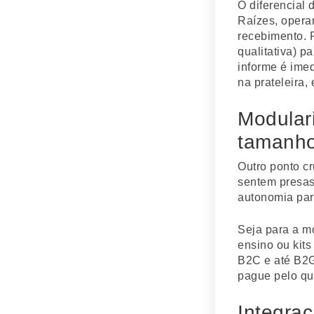
O diferencial
Raízes, opera
recebimento. 
qualitativa) p
informe é imed
na prateleira,
Modulari
tamanh
Outro ponto c
sentem presas 
autonomia par
Seja para a m
ensino ou kit
B2C e até B2G
pague pelo qu
Integra