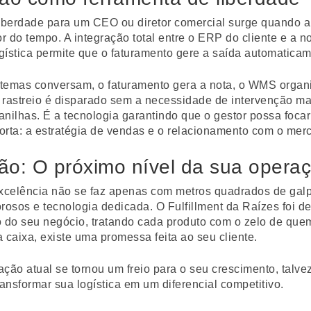
liberdade para um CEO ou diretor comercial surge quando a
or do tempo. A integração total entre o ERP do cliente e a n
ogística permite que o faturamento gere a saída automaticam
temas conversam, o faturamento gera a nota, o WMS organ
 rastreio é disparado sem a necessidade de intervenção m
nilhas. É a tecnologia garantindo que o gestor possa foca
orta: a estratégia de vendas e o relacionamento com o mer
ão: O próximo nível da sua opera
excelência não se faz apenas com metros quadrados de ga
rosos e tecnologia dedicada. O Fulfillment da Raízes foi 
o do seu negócio, tratando cada produto com o zelo de que
 caixa, existe uma promessa feita ao seu cliente.
ção atual se tornou um freio para o seu crescimento, talvez
nsformar sua logística em um diferencial competitivo.