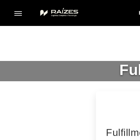
Fu
Fulfill