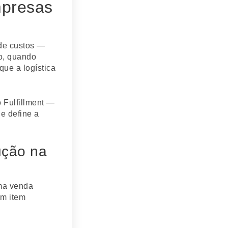
mpresas
 de custos —
to, quando
ue a logística
 Fulfillment —
e define a
ução na
uma venda
um item
.