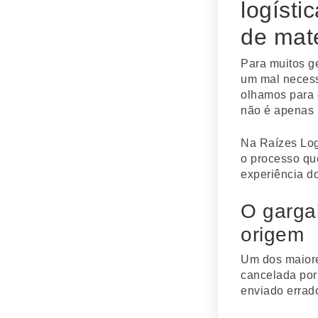
logísti
de mate
Para muitos ge
um mal necess
olhamos para 
não é apenas 
Na Raízes Log
o processo qu
experiência do
O garga
origem
Um dos maiore
cancelada por 
enviado errad