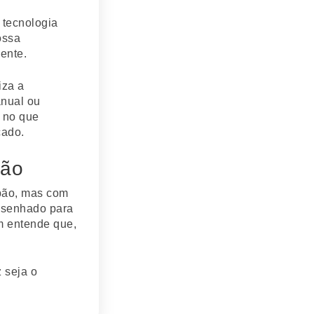
 tecnologia
ossa
ente.
iza a
anual ou
r no que
cado.
ção
lpão, mas com
desenhado para
m entende que,
 seja o