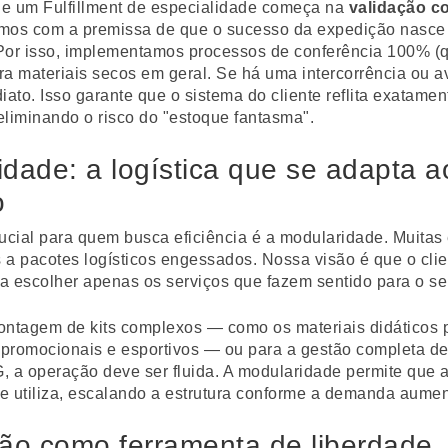
 de um Fulfillment de especialidade começa na
validação c
mos com a premissa de que o sucesso da expedição nasce
Por isso, implementamos processos de conferência 100% (qu
ara materiais secos em geral. Se há uma intercorrência ou av
iato. Isso garante que o sistema do cliente reflita exatamen
 eliminando o risco do "estoque fantasma".
dade: a logística que se adapta a
o
rucial para quem busca eficiência é a modularidade. Muita
a pacotes logísticos engessados. Nossa visão é que o clie
a escolher apenas os serviços que fazem sentido para o s
ontagem de kits complexos — como os materiais didáticos 
s promocionais e esportivos — ou para a gestão completa d
, a operação deve ser fluida. A modularidade permite que 
e utiliza, escalando a estrutura conforme a demanda aumen
ção como ferramenta de liberdade