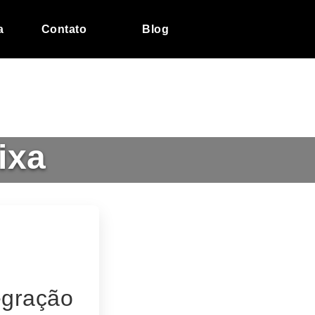
a
Contato
Blog
ixa
egração