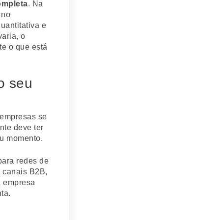
ompleta
. Na
 no
antitativa e
aria, o
te o que está
o seu
s empresas se
nte deve ter
eu momento.
para redes de
e canais B2B,
a empresa
ta.