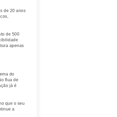
is de 20 anos
ecos,
sto de 500
xibilidade
utura apenas
stema do
o flua de
ção já é
mo que o seu
ntinue a