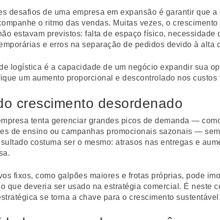
s desafios de uma empresa em expansão é garantir que a 
companhe o ritmo das vendas. Muitas vezes, o crescimento 
ão estavam previstos: falta de espaço físico, necessidade 
temporárias e erros na separação de pedidos devido à alta
ade logística é a capacidade de um negócio expandir sua o
fique um aumento proporcional e descontrolado nos custos f
 do crescimento desordenado
presa tenta gerenciar grandes picos de demanda — como 
des de ensino ou campanhas promocionais sazonais — sem
resultado costuma ser o mesmo: atrasos nas entregas e aum
sa.
ivos fixos, como galpões maiores e frotas próprias, pode imo
so que deveria ser usado na estratégia comercial. É neste c
estratégica se torna a chave para o crescimento sustentável