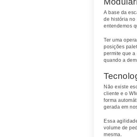
Modular
A base da esc
de história no
entendemos qu
Ter uma opera
posições palet
permite que a
quando a dema
Tecnolo
Não existe esc
cliente e o W
forma automát
gerada em no
Essa agilidad
volume de pedi
mesma.