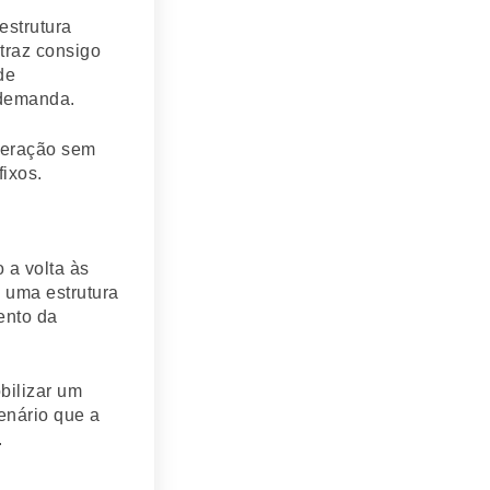
estrutura
traz consigo
de
 demanda.
peração sem
ixos.
a volta às
 uma estrutura
ento da
bilizar um
enário que a
.