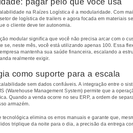
idade: pagar pelo que você usa
alabilidade na Raízes Logística é a modularidade. Com ma
 setor de logística de trailers e agora focada em materiais s
e o cliente deve ter autonomia.
ção modular significa que você não precisa arcar com o cu
e se, neste mês, você está utilizando apenas 100. Essa fle
 empresa mantenha sua saúde financeira, escalando a estr
nda realmente exigir.
gia como suporte para a escala
alabilidade sem dados confiáveis. A integração entre o si
MS (Warehouse Management System) permite que a operaçã
ica. Quando a venda ocorre no seu ERP, a ordem de separa
sso armazém.
e tecnológica elimina os erros manuais e garante que, mes
dos triplique da noite para o dia, a precisão da entrega co